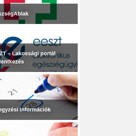
szségAblak
T – Lakossági portál
lentkezés
egyzési információk