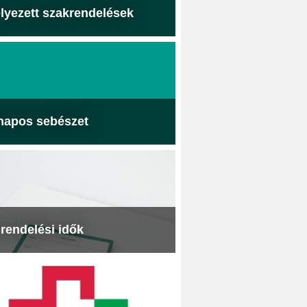
lyezett szakrendelések
napos sebészet
 rendelési idők