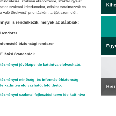
li minősítésre, szakmai ellenőrzésre, szakfelügyeleti
Kihe
vánatos szakmai kritériumokat, célokat tartalmazzák és
ra való törekvést” prioritásként tartják szem előtt.
yal is rendelkezik, melyek az alábbiak:
i rendszer
információ biztonsági rendszer
Egy
Ellátási Standardok
ntézményei
jövőképe
ide kattintva elolvasható,
ntézményei
minőség- és információbiztonsági
kattintva elolvasható, letölthető.
Heti
ntézményei
szakmai fejlesztési terve
ide kattintva