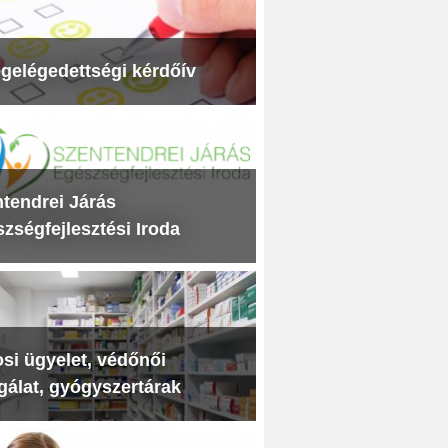
gelégedettségi kérdőív
tendrei Járás
zségfejlesztési Iroda
si ügyelet, védőnői
gálat, gyógyszertárak