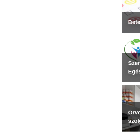
Bete
Szen
Egés
Orvo
szol