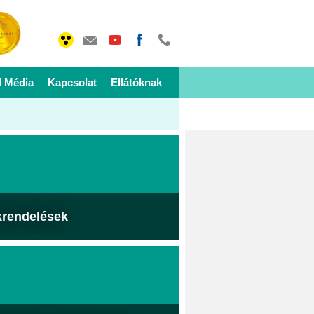
I Média
Kapcsolat
Ellátóknak
krendelések