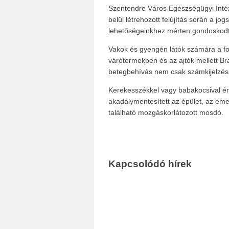
Szentendre Város Egészségügyi Int
belül létrehozott felújítás során a j
lehetőségeinkhez mérten gondoskodt
Vakok és gyengén látók számára a fol
várótermekben és az ajtók mellett Brai
betegbehívás nem csak számkijelzéss
Kerekesszékkel vagy babakocsival ér
akadálymentesített az épület, az emele
található mozgáskorlátozott mosdó.
Kapcsolódó hírek