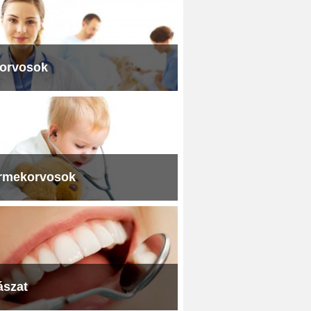
iorvosok
rmekorvosok
ászat