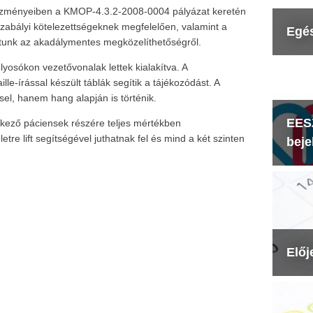
ézményeiben a KMOP-4.3.2-2008-0004 pályázat keretén
ogszabályi kötelezettségeknek megfelelően, valamint a
Egé
unk az akadálymentes megközelíthetőségről.
yosókon vezetővonalak lettek kialakítva. A
lle-írással készült táblák segítik a tájékozódást. A
el, hanem hang alapján is történik.
EESZ
kező páciensek részére teljes mértékben
tre lift segítségével juthatnak fel és mind a két szinten
beje
Előj