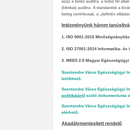
azaz a belső auditra, a külső fél álta
(klinikai) auditra. A standardok a kí
beteg centrikusak, a „definitív ellátás
Intézményünk három tanúsítvánn
1. ISO 9001:2015 Minőségirányítás
2. ISO 27001:2014 Informatika- és 
3. MEES 2.0 Magyar Egészségügyi 
Szentendre Város Egészségügyi I
letölthető.
Szentendre Város Egészségügyi I
politikájáról
szóló dokumentuma ide 
Szentendre Város Egészségügyi I
elérhető.
Akadálymentesített rendelő