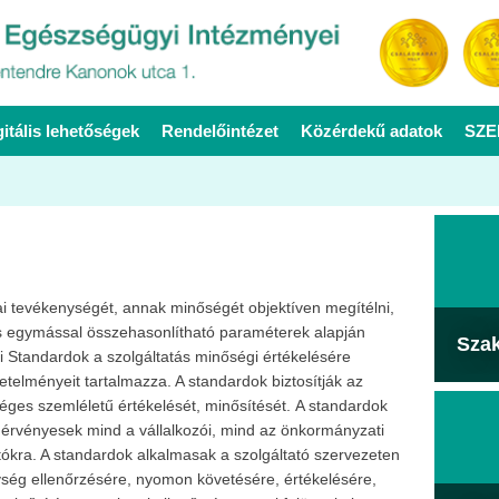
gitális lehetőségek
Rendelőintézet
Közérdekű adatok
SZE
i tevékenységét, annak minőségét objektíven megítélni,
és egymással összehasonlítható paraméterek alapján
Sza
i Standardok a szolgáltatás minőségi értékelésére
etelményeit tartalmazza. A standardok biztosítják az
es szemléletű értékelését, minősítését. A standardok
 érvényesek mind a vállalkozói, mind az önkormányzati
ókra. A standardok alkalmasak a szolgáltató szervezeten
ység ellenőrzésére, nyomon követésére, értékelésére,