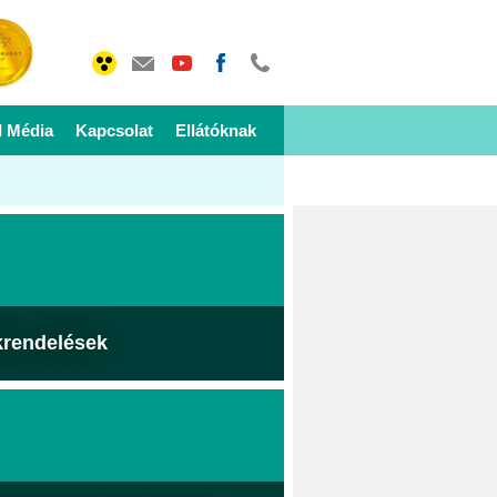
I Média
Kapcsolat
Ellátóknak
krendelések