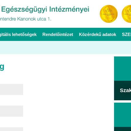
gitális lehetőségek
Rendelőintézet
Közérdekű adatok
SZE
ég
Sza