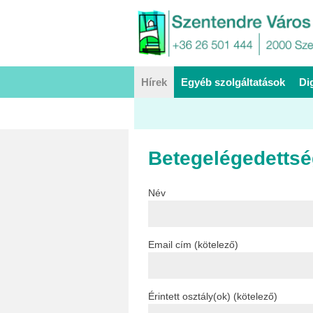
Hírek
Egyéb szolgáltatások
Di
Betegelégedetts
Név
Email cím (kötelező)
Érintett osztály(ok) (kötelező)