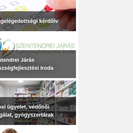
gelégedettségi kérdőív
tendrei Járás
zségfejlesztési Iroda
si ügyelet, védőnői
gálat, gyógyszertárak