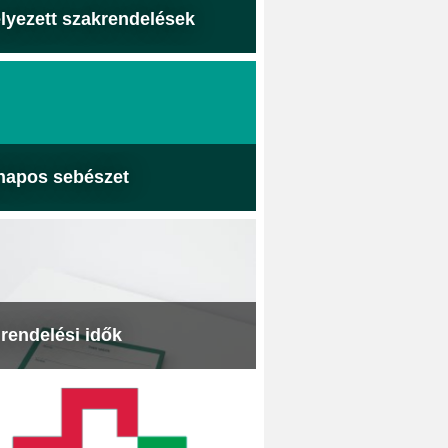
lyezett szakrendelések
napos sebészet
 rendelési idők