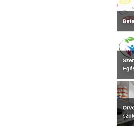
Bete
Szen
Egés
Orvo
szol