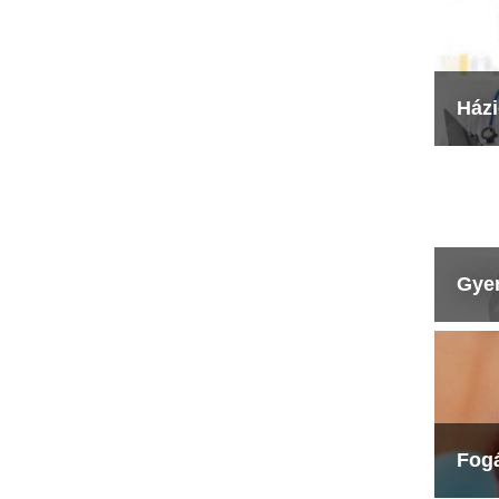
Ház
Gye
Fog