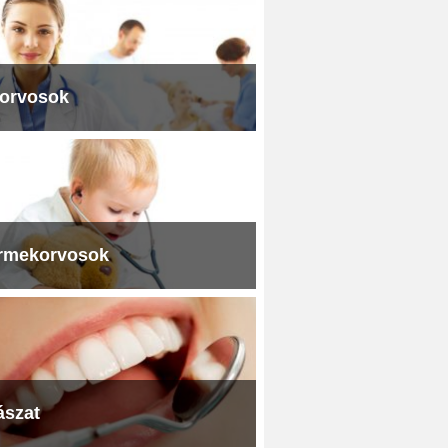
iorvosok
rmekorvosok
ászat