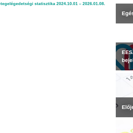
tegelégedetségi statisztika 2024.10.01 – 2026.01.08.
Egé
EESZ
beje
Előj