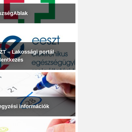
szségAblak
T – Lakossági portál
lentkezés
egyzési információk