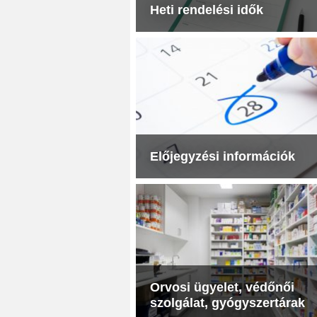
Heti rendelési idők
Előjegyzési információk
Orvosi ügyelet, védőnői
szolgálat, gyógyszertárak