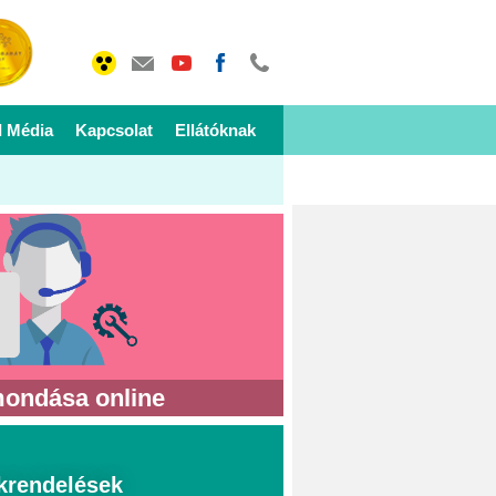
I Média
Kapcsolat
Ellátóknak
mondása online
krendelések