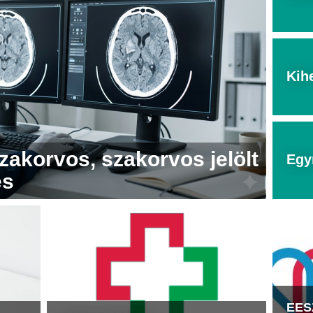
Kih
zakorvos, szakorvos jelölt
Egy
és
EESZ