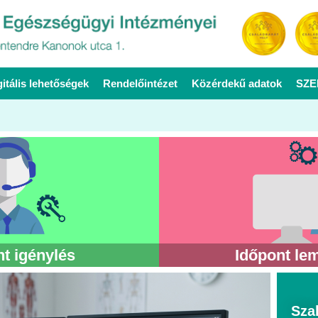
gitális lehetőségek
Rendelőintézet
Közérdekű adatok
SZE
t igénylés
Időpont le
Sza