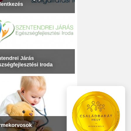
lentkezés
tendrei Járás
zségfejlesztési Iroda
rmekorvosok