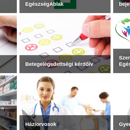
EgészségAblak
beje
Szen
Betegelégedettségi kérdőív
Egés
Háziorvosok
Gye