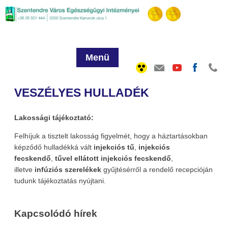
Menü
VESZÉLYES HULLADÉK
Lakossági tájékoztató:
Felhíjuk a tisztelt lakosság figyelmét, hogy a háztartásokban
képződő hulladékká vált
injekciós tű
,
injekciós
fecskendő
,
tűvel ellátott injekciós fecskendő
,
illetve
infúziós szerelékek
gyűjtésérről a rendelő recepcióján
tudunk tájékoztatás nyújtani.
Kapcsolódó hírek