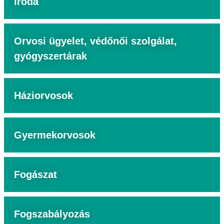
Iroda
Orvosi ügyelet, védőnői szolgálat,
gyógyszertárak
Háziorvosok
Gyermekorvosok
Fogászat
Fogszabályozás