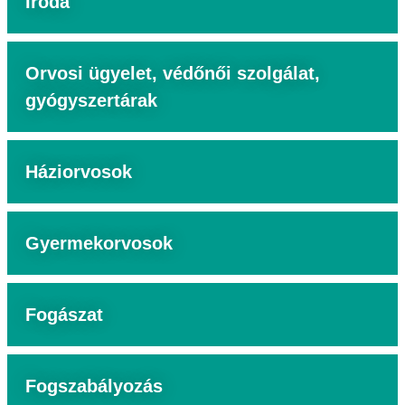
Iroda
Orvosi ügyelet, védőnői szolgálat,
gyógyszertárak
Háziorvosok
Gyermekorvosok
Fogászat
Fogszabályozás