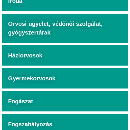
Iroda
Orvosi ügyelet, védőnői szolgálat,
gyógyszertárak
Háziorvosok
Gyermekorvosok
Fogászat
Fogszabályozás