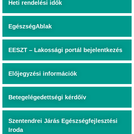
Heti rendelési idők
EgészségAblak
EESZT – Lakossági portál bejelentkezés
Előjegyzési információk
Betegelégedettségi kérdőív
Szentendrei Járás Egészségfejlesztési
Iroda