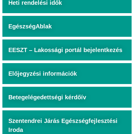
Heti rendelési idők
EgészségAblak
EESZT – Lakossági portál bejelentkezés
Előjegyzési információk
Betegelégedettségi kérdőív
Szentendrei Járás Egészségfejlesztési
Iroda