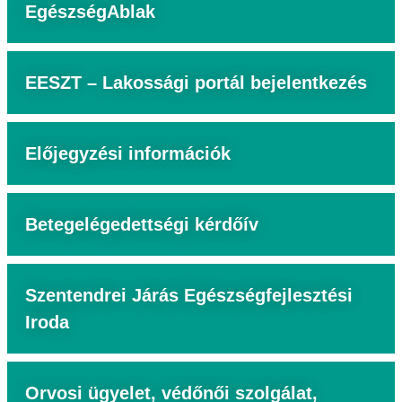
EgészségAblak
EESZT – Lakossági portál bejelentkezés
Előjegyzési információk
Betegelégedettségi kérdőív
Szentendrei Járás Egészségfejlesztési
Iroda
Orvosi ügyelet, védőnői szolgálat,