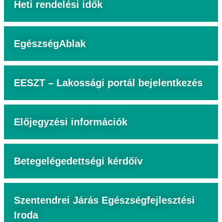
Heti rendelési idők
EgészségAblak
EESZT – Lakossági portál bejelentkezés
Előjegyzési információk
Betegelégedettségi kérdőív
Szentendrei Járás Egészségfejlesztési
Iroda