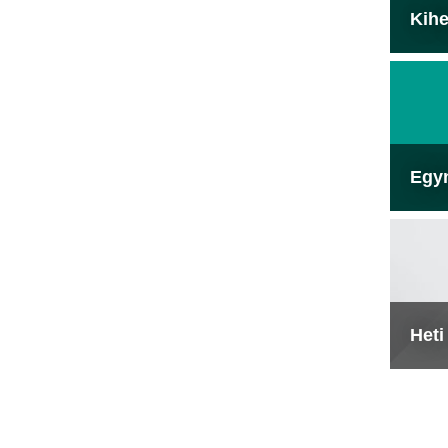
Kihe
Egy
Heti