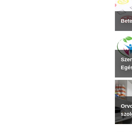
Bete
Szen
Egés
Orvo
szol