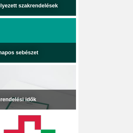
lyezett szakrendelések
napos sebészet
 rendelési idők