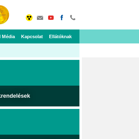
I Média
Kapcsolat
Ellátóknak
krendelések