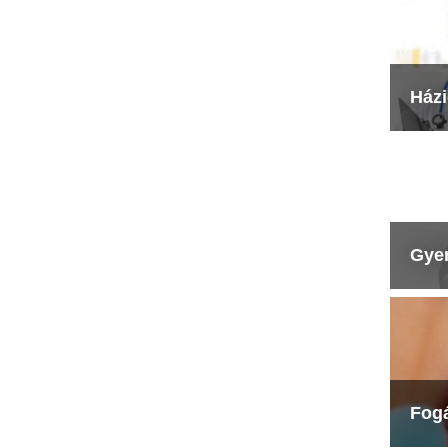
Ház
Gye
Fog