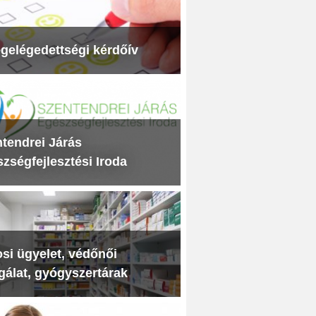
gelégedettségi kérdőív
tendrei Járás
zségfejlesztési Iroda
si ügyelet, védőnői
gálat, gyógyszertárak