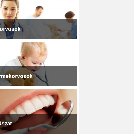
iorvosok
rmekorvosok
ászat