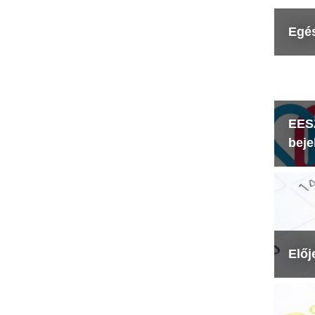
Egé
EESZ
beje
Előj