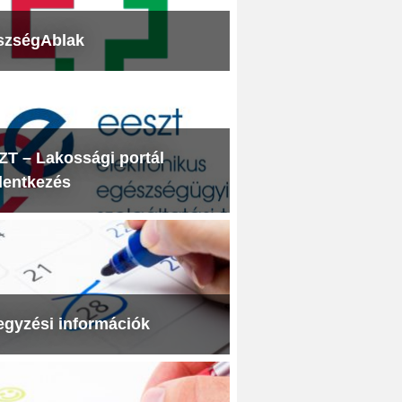
szségAblak
T – Lakossági portál
lentkezés
egyzési információk