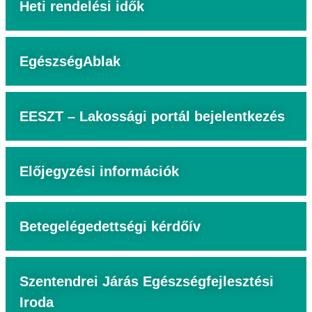
Heti rendelési idők
EgészségAblak
EESZT – Lakossági portál bejelentkezés
Előjegyzési információk
Betegelégedettségi kérdőív
Szentendrei Járás Egészségfejlesztési
Iroda