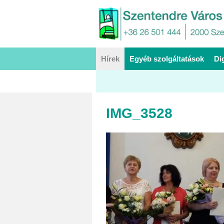
Hírek
Egyéb szolgáltatások
Di
IMG_3528