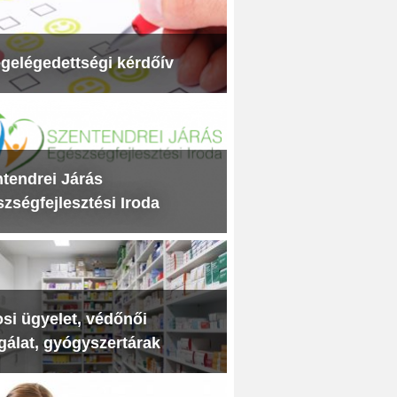
gelégedettségi kérdőív
tendrei Járás
zségfejlesztési Iroda
si ügyelet, védőnői
gálat, gyógyszertárak