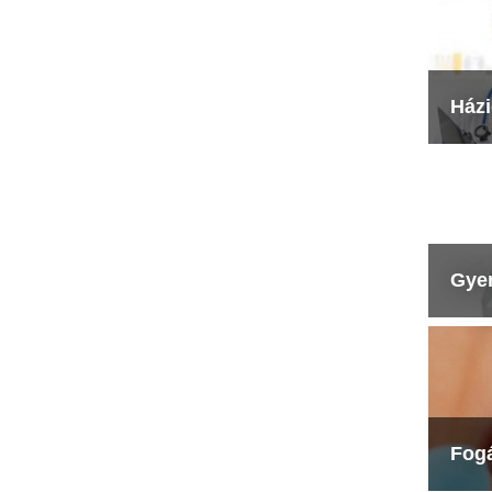
Ház
Gye
Fog