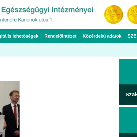
gitális lehetőségek
Rendelőintézet
Közérdekű adatok
SZE
Sza