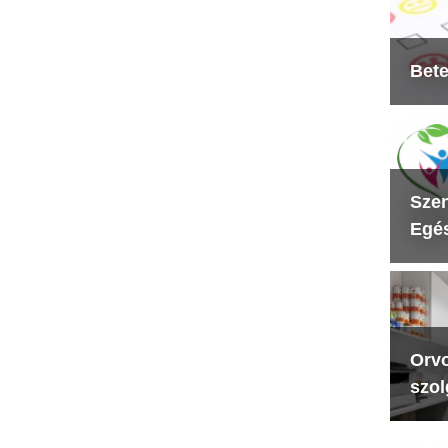
Bete
Szen
Egés
Orvo
szol