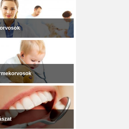
iorvosok
rmekorvosok
ászat