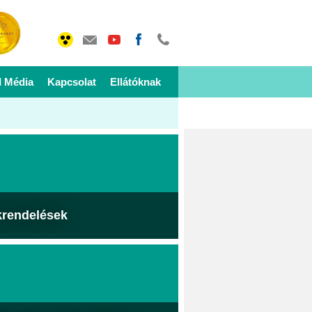
I Média
Kapcsolat
Ellátóknak
krendelések