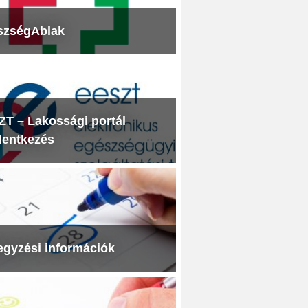
szségAblak
T – Lakossági portál
lentkezés
egyzési információk