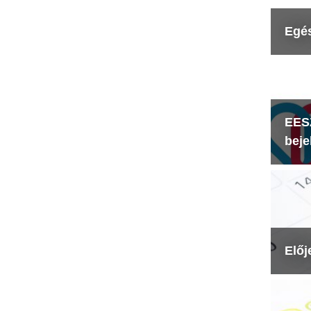
Egé
EESZ
beje
Előj