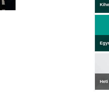
Kihe
Egy
Heti