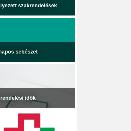
lyezett szakrendelések
napos sebészet
 rendelési idők