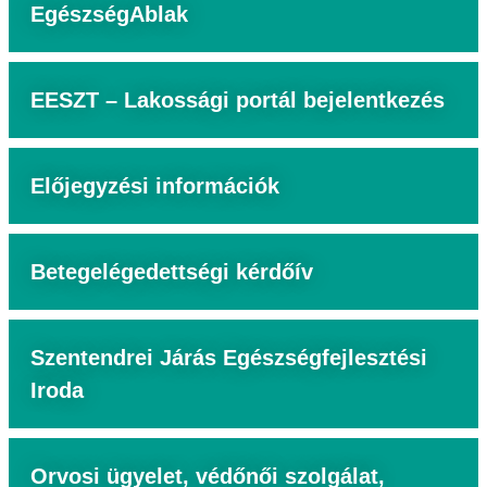
EgészségAblak
EESZT – Lakossági portál bejelentkezés
Előjegyzési információk
Betegelégedettségi kérdőív
Szentendrei Járás Egészségfejlesztési
Iroda
Orvosi ügyelet, védőnői szolgálat,