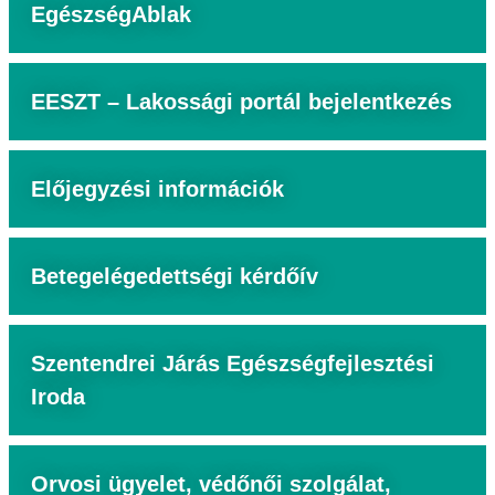
EgészségAblak
EESZT – Lakossági portál bejelentkezés
Előjegyzési információk
Betegelégedettségi kérdőív
Szentendrei Járás Egészségfejlesztési
Iroda
Orvosi ügyelet, védőnői szolgálat,