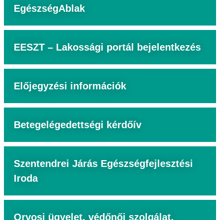
EgészségAblak
EESZT – Lakossági portál bejelentkezés
Előjegyzési információk
Betegelégedettségi kérdőív
Szentendrei Járás Egészségfejlesztési
Iroda
Orvosi ügyelet, védőnői szolgálat,