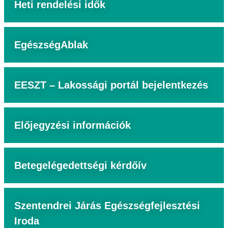
Heti rendelési idők
EgészségAblak
EESZT – Lakossági portál bejelentkezés
Előjegyzési információk
Betegelégedettségi kérdőív
Szentendrei Járás Egészségfejlesztési
Iroda