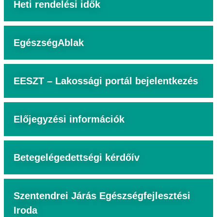
Heti rendelési idők
EgészségAblak
EESZT – Lakossági portál bejelentkezés
Előjegyzési információk
Betegelégedettségi kérdőív
Szentendrei Járás Egészségfejlesztési
Iroda