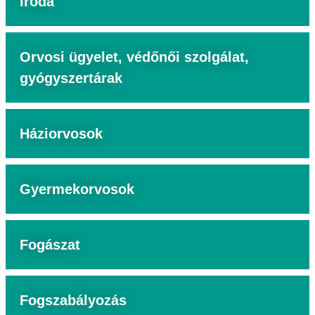
Iroda
Orvosi ügyelet, védőnői szolgálat,
gyógyszertárak
Háziorvosok
Gyermekorvosok
Fogászat
Fogszabályozás