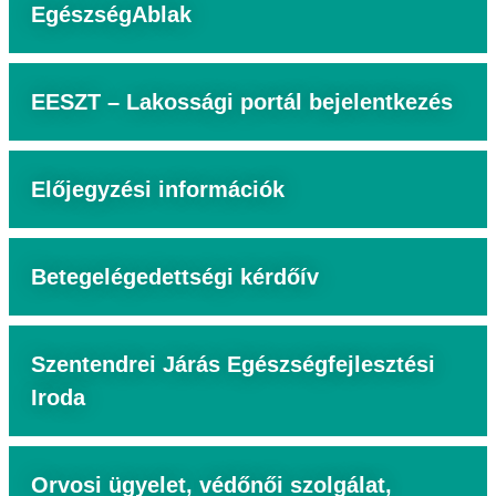
EgészségAblak
EESZT – Lakossági portál bejelentkezés
Előjegyzési információk
Betegelégedettségi kérdőív
Szentendrei Járás Egészségfejlesztési
Iroda
Orvosi ügyelet, védőnői szolgálat,