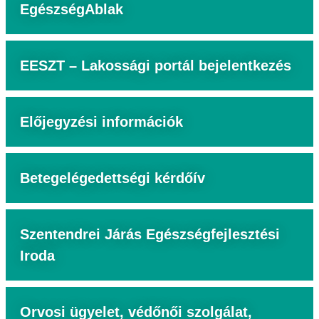
EgészségAblak
EESZT – Lakossági portál bejelentkezés
Előjegyzési információk
Betegelégedettségi kérdőív
Szentendrei Járás Egészségfejlesztési
Iroda
Orvosi ügyelet, védőnői szolgálat,