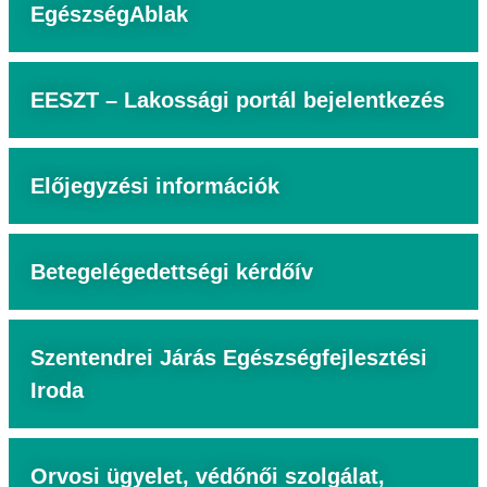
EgészségAblak
EESZT – Lakossági portál bejelentkezés
Előjegyzési információk
Betegelégedettségi kérdőív
Szentendrei Járás Egészségfejlesztési
Iroda
Orvosi ügyelet, védőnői szolgálat,