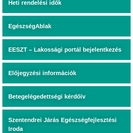
Heti rendelési idők
EgészségAblak
EESZT – Lakossági portál bejelentkezés
Előjegyzési információk
Betegelégedettségi kérdőív
Szentendrei Járás Egészségfejlesztési
Iroda