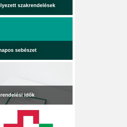
lyezett szakrendelések
napos sebészet
 rendelési idők