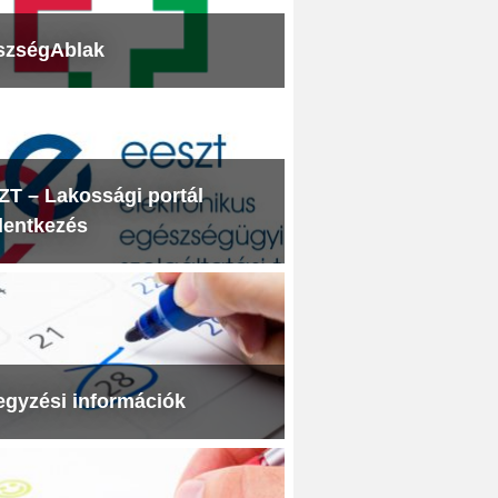
szségAblak
T – Lakossági portál
lentkezés
egyzési információk