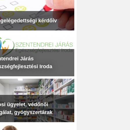
gelégedettségi kérdőív
tendrei Járás
zségfejlesztési Iroda
si ügyelet, védőnői
gálat, gyógyszertárak