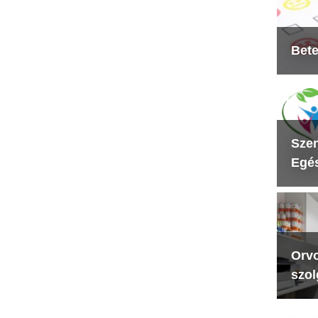
Bete
Szen
Egés
Orvo
szol