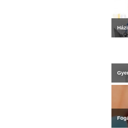
Ház
Gye
Fog