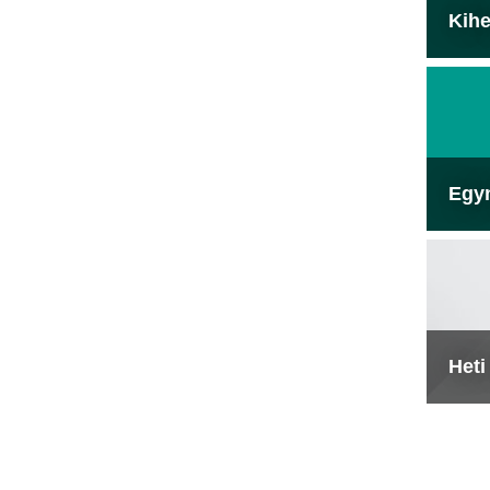
Kihe
Egy
Heti