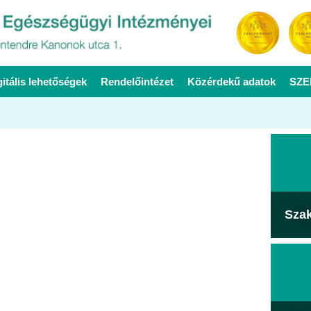
gitális lehetőségek
Rendelőintézet
Közérdekű adatok
SZE
Sza