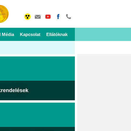
I Média
Kapcsolat
Ellátóknak
krendelések