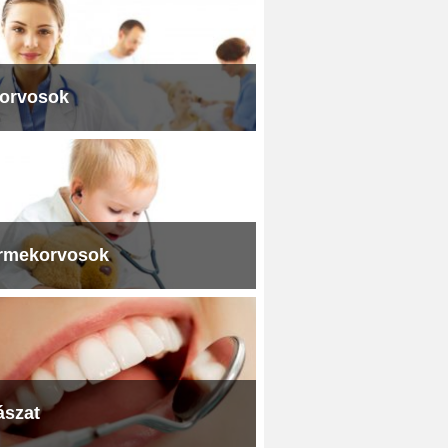
iorvosok
rmekorvosok
ászat