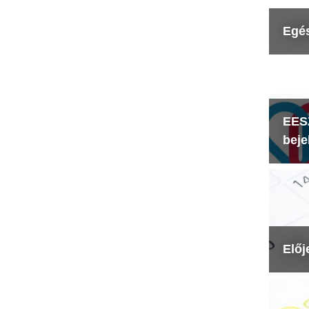
Egé
EESZ
beje
Előj