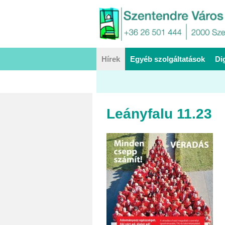
Hírek
Egyéb szolgáltatások
Di
Leányfalu 11.23