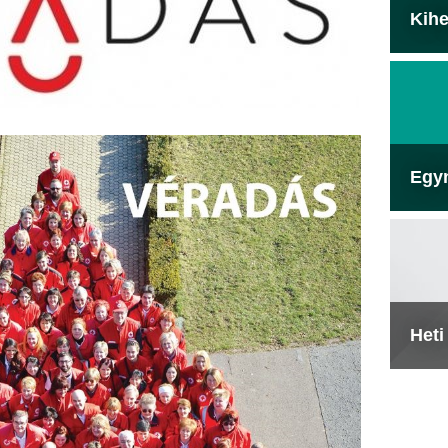
Kihe
Egy
Heti