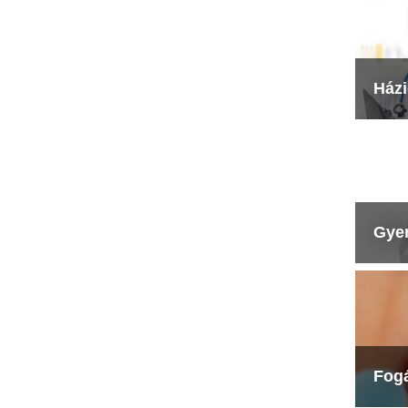
Ház
Gye
Fog