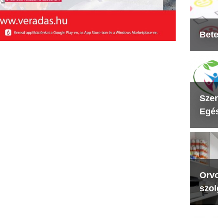
Bete
Szen
Egés
Orvo
szol