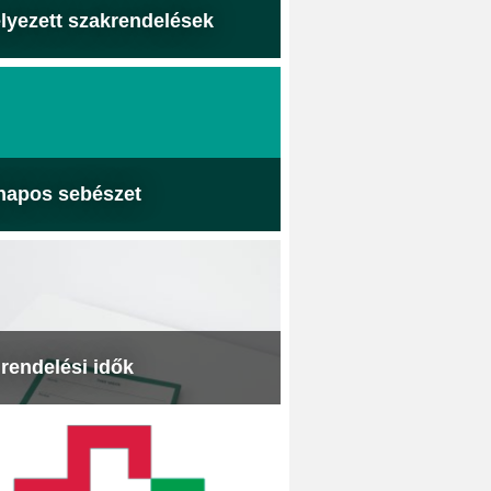
lyezett szakrendelések
napos sebészet
 rendelési idők