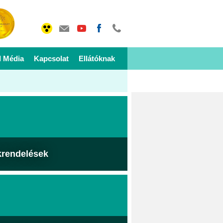
I Média
Kapcsolat
Ellátóknak
krendelések