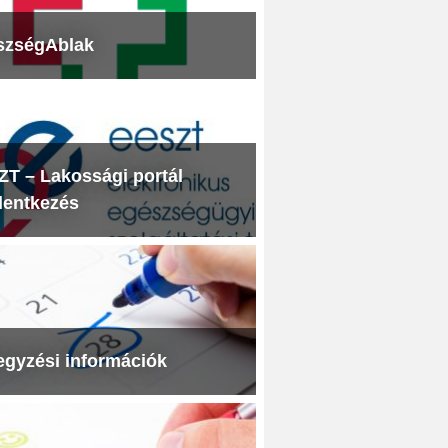
szségAblak
T – Lakossági portál
lentkezés
egyzési információk