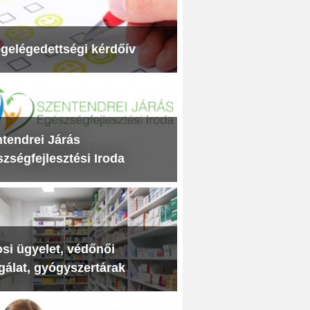
gelégedettségi kérdőív
tendrei Járás
zségfejlesztési Iroda
si ügyelet, védőnői
gálat, gyógyszertárak