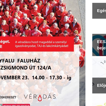
Egé
EESZ
beje
Előj