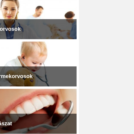
iorvosok
rmekorvosok
ászat