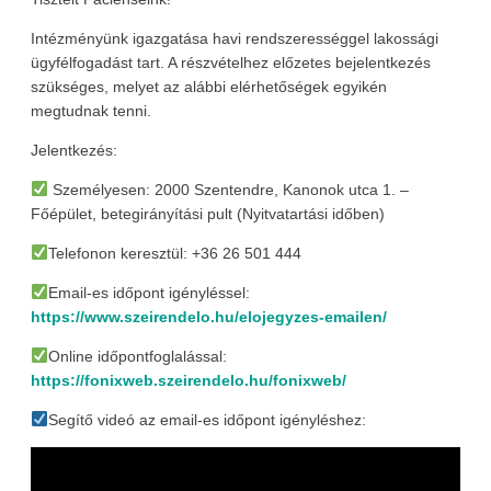
Intézményünk igazgatása havi rendszerességgel lakossági
ügyfélfogadást tart. A részvételhez előzetes bejelentkezés
szükséges, melyet az alábbi elérhetőségek egyikén
megtudnak tenni.
Jelentkezés:
Személyesen: 2000 Szentendre, Kanonok utca 1. –
Főépület, betegirányítási pult (Nyitvatartási időben)
Telefonon keresztül: +36 26 501 444
Email-es időpont igényléssel:
https://www.szeirendelo.hu/elojegyzes-emailen/
Online időpontfoglalással:
https://fonixweb.szeirendelo.hu/fonixweb/
Segítő videó az email-es időpont igényléshez: