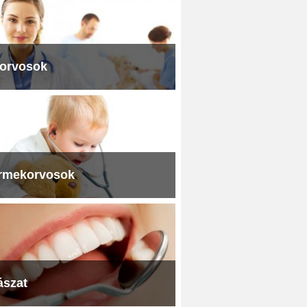
iorvosok
rmekorvosok
ászat