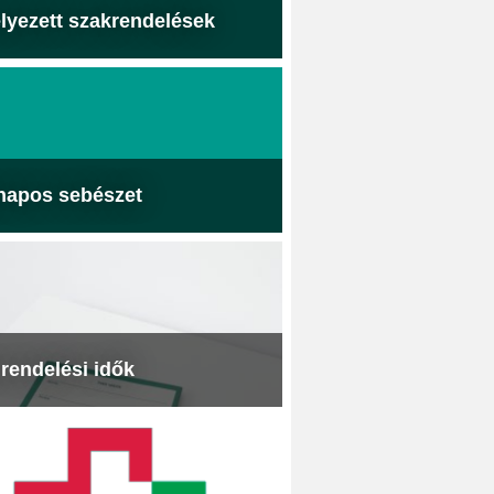
lyezett szakrendelések
napos sebészet
 rendelési idők