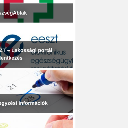
szségAblak
T – Lakossági portál
lentkezés
egyzési információk