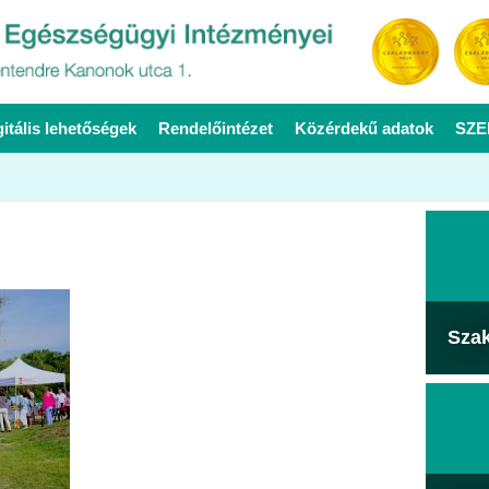
gitális lehetőségek
Rendelőintézet
Közérdekű adatok
SZE
Sza