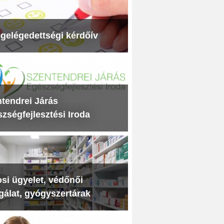
gelégedettségi kérdőív
tendrei Járás
zségfejlesztési Iroda
si ügyelet, védőnői
gálat, gyógyszertárak