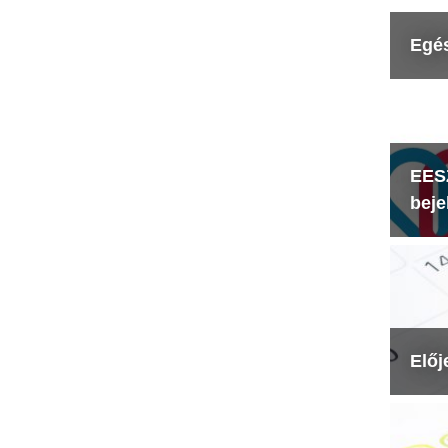
Egé
EESZ
beje
Előj