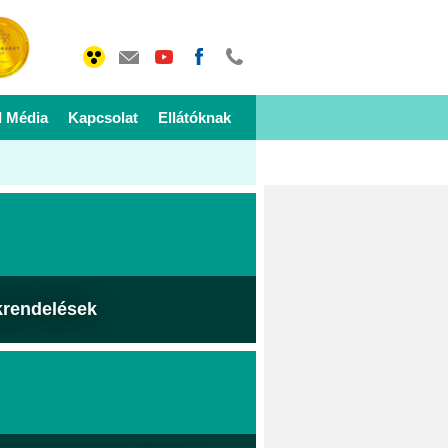
I Média
Kapcsolat
Ellátóknak
krendelések