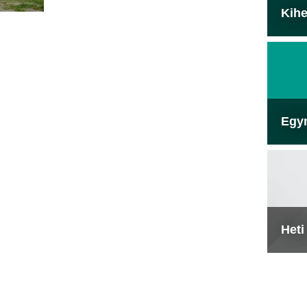
Kihe
Egy
Heti