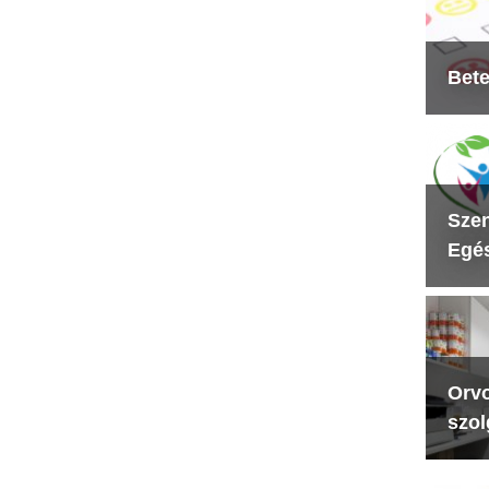
Bete
Szen
Egés
Orvo
szol