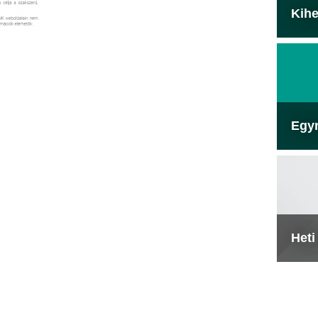
Kihe
Egy
Heti