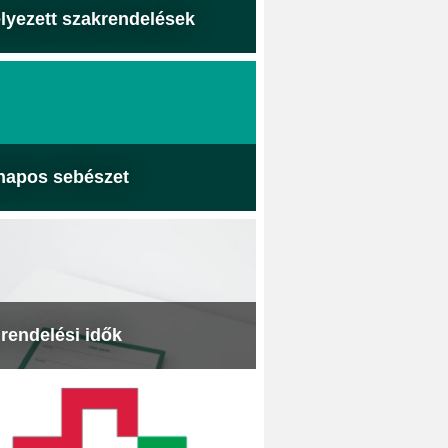
lyezett szakrendelések
napos sebészet
 rendelési idők