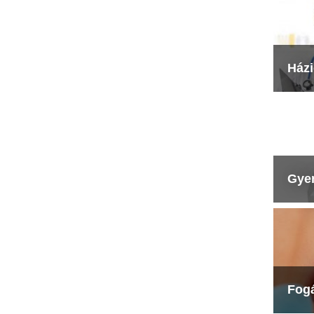
Ház
Gye
Fog