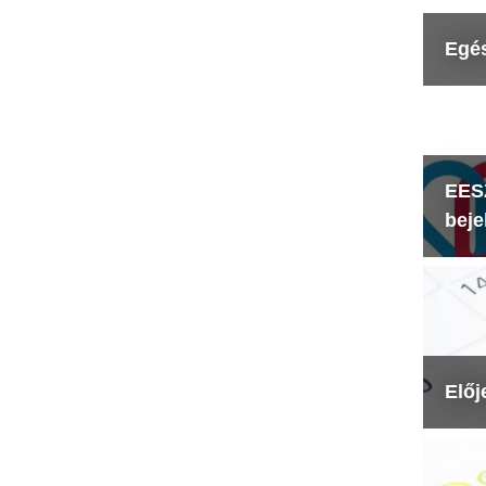
Egé
EESZ
beje
Előj