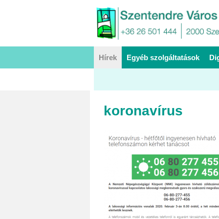
Hírek
Egyéb szolgáltatások
Di
koronavírus