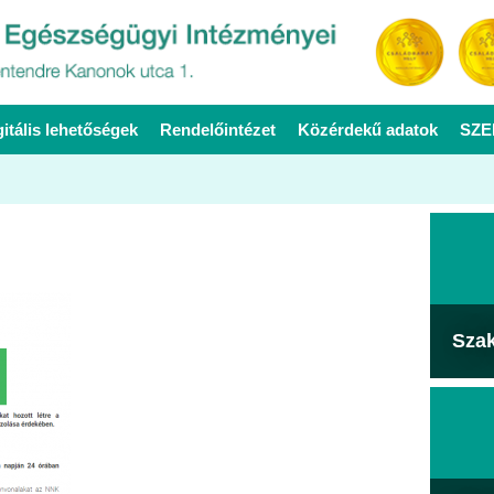
gitális lehetőségek
Rendelőintézet
Közérdekű adatok
SZE
Sza