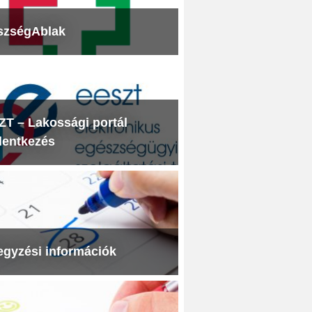
szségAblak
T – Lakossági portál
lentkezés
egyzési információk