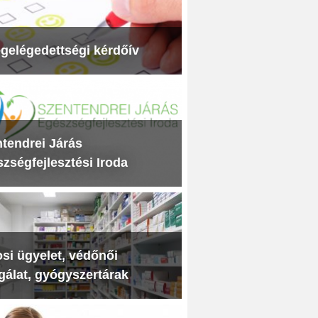
gelégedettségi kérdőív
tendrei Járás
zségfejlesztési Iroda
si ügyelet, védőnői
gálat, gyógyszertárak