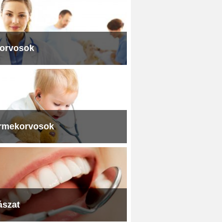
iorvosok
rmekorvosok
ászat