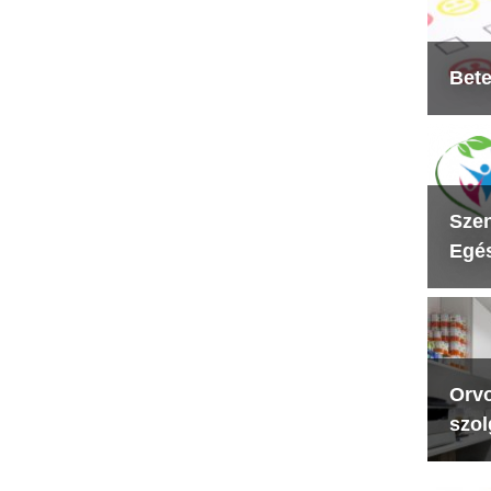
Bete
Szen
Egés
Orvo
szol