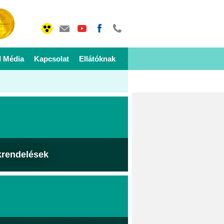
I Média
Kapcsolat
Ellátóknak
krendelések