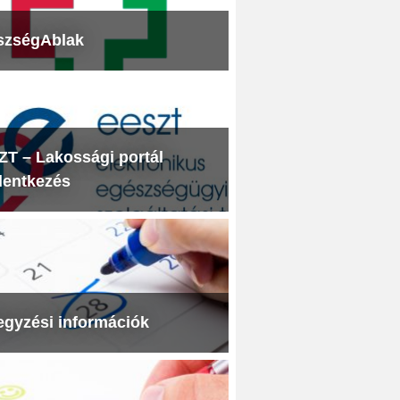
szségAblak
T – Lakossági portál
lentkezés
egyzési információk