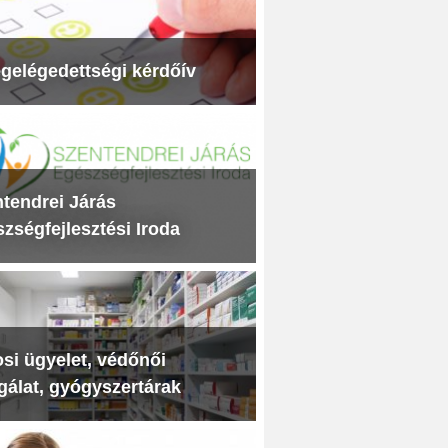
gelégedettségi kérdőív
tendrei Járás
zségfejlesztési Iroda
si ügyelet, védőnői
gálat, gyógyszertárak