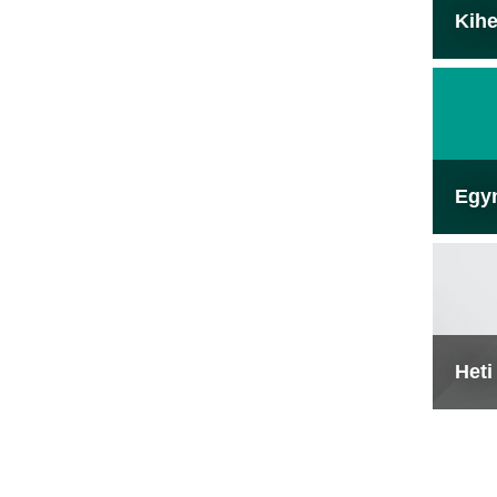
Kihe
Egy
Heti