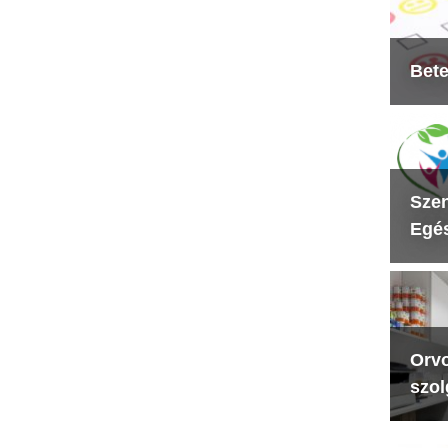
Bete
Szen
Egés
Orvo
szol