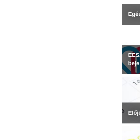
Egé
EESZ
beje
Előj