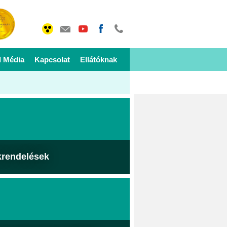
I Média
Kapcsolat
Ellátóknak
krendelések