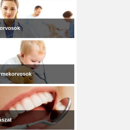
iorvosok
rmekorvosok
ászat