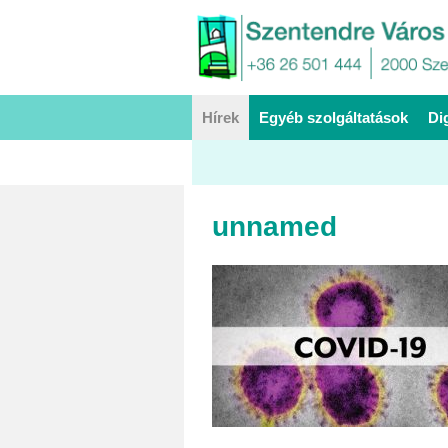
Hírek
Egyéb szolgáltatások
Di
unnamed