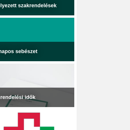
lyezett szakrendelések
napos sebészet
 rendelési idők