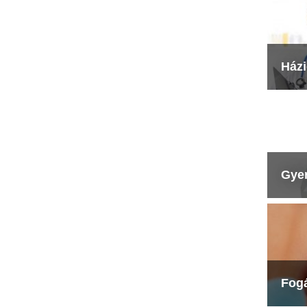
Ház
Gye
Fog