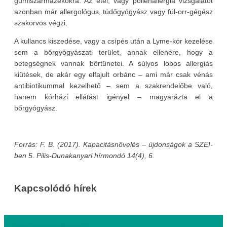
gumiszármazékokra. Az étel, vagy pollenallergia vizsgálatot
azonban már allergológus, tüdőgyógyász vagy fül-orr-gégész
szakorvos végzi.
A kullancs kiszedése, vagy a csípés után a Lyme-kór kezelése
sem a bőrgyógyászati terület, annak ellenére, hogy a
betegségnek vannak bőrtünetei. A súlyos lobos allergiás
kiütések, de akár egy elfajult orbánc – ami már csak vénás
antibiotikummal kezelhető – sem a szakrendelőbe való,
hanem kórházi ellátást igényel – magyarázta el a
bőrgyógyász.
Forrás: F. B. (2017). Kapacitásnövelés – újdonságok a SZEI-
ben 5. Pilis-Dunakanyari hírmondó 14(4), 6.
Kapcsolódó hírek