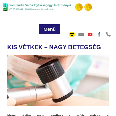
Menü
KIS VÉTKEK – NAGY BETEGSÉG
Nagy öröm volt, amikor a múlt évben a