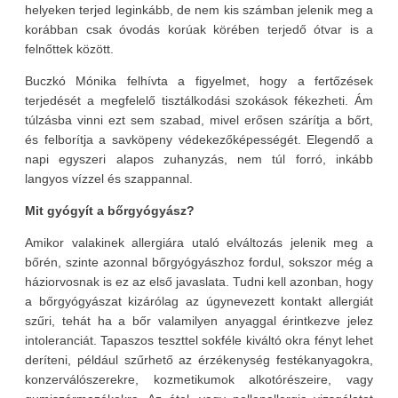
helyeken terjed leginkább, de nem kis számban jelenik meg a
korábban csak óvodás korúak körében terjedő ótvar is a
felnőttek között.
Buczkó Mónika felhívta a figyelmet, hogy a fertőzések
terjedését a megfelelő tisztálkodási szokások fékezheti. Ám
túlzásba vinni ezt sem szabad, mivel erősen szárítja a bőrt,
és felborítja a savköpeny védekezőképességét. Elegendő a
napi egyszeri alapos zuhanyzás, nem túl forró, inkább
langyos vízzel és szappannal.
Mit gyógyít a bőrgyógyász?
Amikor valakinek allergiára utaló elváltozás jelenik meg a
bőrén, szinte azonnal bőrgyógyászhoz fordul, sokszor még a
háziorvosnak is ez az első javaslata. Tudni kell azonban, hogy
a bőrgyógyászat kizárólag az úgynevezett kontakt allergiát
szűri, tehát ha a bőr valamilyen anyaggal érintkezve jelez
intoleranciát. Tapaszos teszttel sokféle kiváltó okra fényt lehet
deríteni, például szűrhető az érzékenység festékanyagokra,
konzerválószerekre, kozmetikumok alkotórészeire, vagy