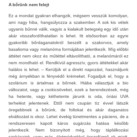
A bőrünk nem felejt
Ez a mondat gyakran elhangzik, mégsem vesszük komolyan,
ami nagy hiba, hangsúlyozza a szakember. A sok kis vétek
ugyanis bűnné válik, vagyis a kialakult betegség egy idő után
akár visszafordíthatatlan is lehet. Itt elsősorban az egyre
gyakoribb bőrdaganatokról beszélt a szakorvos, amely
basalioma vagy melanóma formájában jelentkezik. Míg előbbi
áttétet nem okoz és műtéttel eltávolítható, a melanómáról ez
nem mondható el. Rendkívül agresszív, gyors áttétekkel akár
halálos is lehet. – Kerüljük el a direkt napozást, használjunk
még árnyékban is fényvédő krémeket. Fogadjuk el, hogy a
szolárium is ártalmas a bőrnek. Hiába választjuk a bio
változatot, vagy a csokicsöveket, ezek a berendezések, még
ha hetente, vagy kéthetente járunk is oda, óriási UVA
terhelést jelentenek. Ettől nem csupán tíz évvel látszik
öregebbnek a bőrünk, de foltokat és akár daganatos
elváltozást is okoz. Lehet évekig tünetmentes a páciens, de a
rendszeresen kapott káros sugárzás hatása később
jelentkezik. Nem bizonyított még, hogy táplálkozási
szokásaink, vagy más, életmódunkkal összefüggő ok miatt,