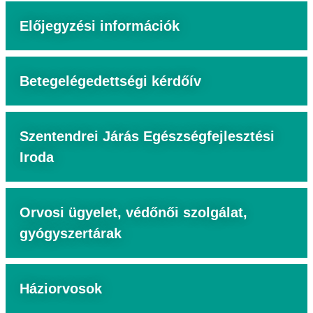
Előjegyzési információk
Betegelégedettségi kérdőív
Szentendrei Járás Egészségfejlesztési
Iroda
Orvosi ügyelet, védőnői szolgálat,
gyógyszertárak
Háziorvosok