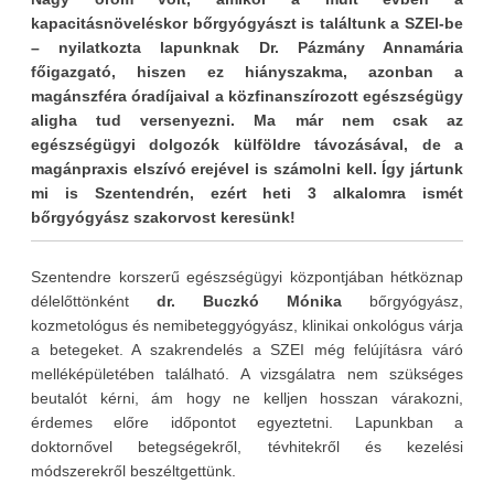
kapacitásnöveléskor bőrgyógyászt is találtunk a SZEI-be
– nyilatkozta lapunknak Dr. Pázmány Annamária
főigazgató, hiszen ez hiányszakma, azonban a
magánszféra óradíjaival a közfinanszírozott egészségügy
aligha tud versenyezni. Ma már nem csak az
egészségügyi dolgozók külföldre távozásával, de a
magánpraxis elszívó erejével is számolni kell. Így jártunk
mi is Szentendrén, ezért heti 3 alkalomra ismét
bőrgyógyász szakorvost keresünk!
Szentendre korszerű egészségügyi központjában hétköznap
délelőttönként
dr. Buczkó Mónika
bőrgyógyász,
kozmetológus és nemibeteggyógyász, klinikai onkológus várja
a betegeket. A szakrendelés a SZEI még felújításra váró
melléképületében található. A vizsgálatra nem szükséges
beutalót kérni, ám hogy ne kelljen hosszan várakozni,
érdemes előre időpontot egyeztetni. Lapunkban a
doktornővel betegségekről, tévhitekről és kezelési
módszerekről beszéltgettünk.