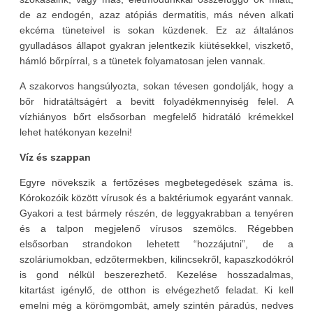
de az endogén, azaz atópiás dermatitis, más néven alkati
ekcéma tüneteivel is sokan küzdenek. Ez az általános
gyulladásos állapot gyakran jelentkezik kiütésekkel, viszkető,
hámló bőrpírral, s a tünetek folyamatosan jelen vannak.
A szakorvos hangsúlyozta, sokan tévesen gondolják, hogy a
bőr hidratáltságért a bevitt folyadékmennyiség felel. A
vízhiányos bőrt elsősorban megfelelő hidratáló krémekkel
lehet hatékonyan kezelni!
Víz és szappan
Egyre növekszik a fertőzéses megbetegedések száma is.
Kórokozóik között vírusok és a baktériumok egyaránt vannak.
Gyakori a test bármely részén, de leggyakrabban a tenyéren
és a talpon megjelenő vírusos szemölcs. Régebben
elsősorban strandokon lehetett “hozzájutni”, de a
szoláriumokban, edzőtermekben, kilincsekről, kapaszkodókról
is gond nélkül beszerezhető. Kezelése hosszadalmas,
kitartást igénylő, de otthon is elvégezhető feladat. Ki kell
emelni még a körömgombát, amely szintén páradús, nedves