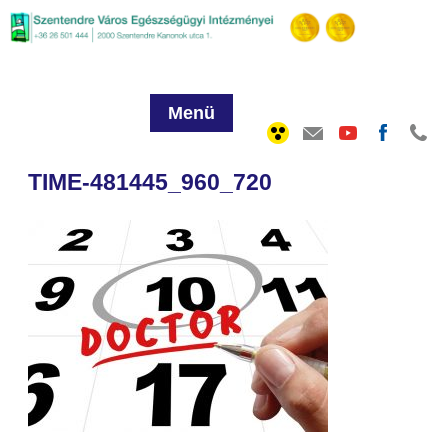
Menü
TIME-481445_960_720