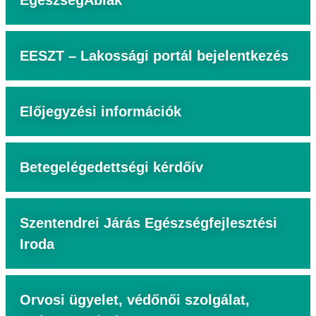
EgészségAblak
EESZT – Lakossági portál bejelentkezés
Előjegyzési információk
Betegelégedettségi kérdőív
Szentendrei Járás Egészségfejlesztési
Iroda
Orvosi ügyelet, védőnői szolgálat,