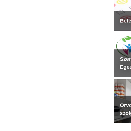
Bete
Szen
Egés
Orvo
szol