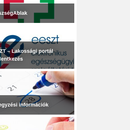
szségAblak
T – Lakossági portál
lentkezés
egyzési információk