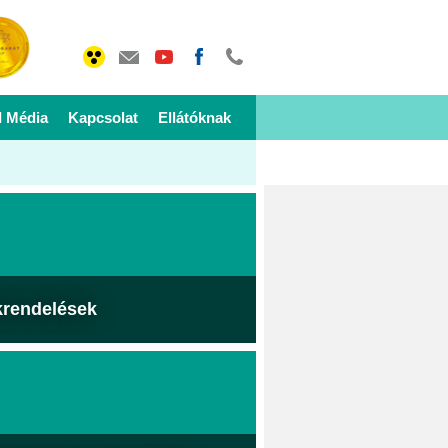
I Média
Kapcsolat
Ellátóknak
krendelések