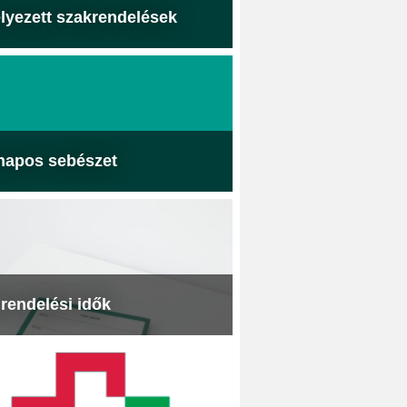
lyezett szakrendelések
napos sebészet
 rendelési idők