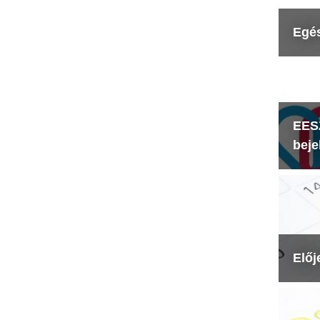
Egé
EESZ
beje
Előj