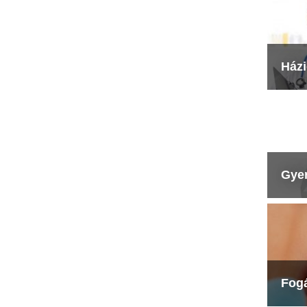
Ház
Gye
Fog