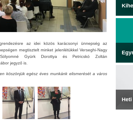
Kihe
grendezésre az idei közös karácsonyi ünnepség az
epségen megtisztelt minket jelenlétükkel Verseghi-Nagy
Egy
t Sólyomné Gyürk Dorottya és Petricskó Zoltán
ábor jegyző is.
en köszönjük egész éves munkánk elismerését a város
Heti