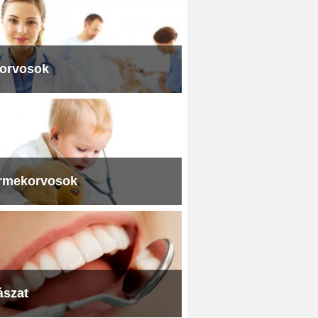
iorvosok
rmekorvosok
ászat