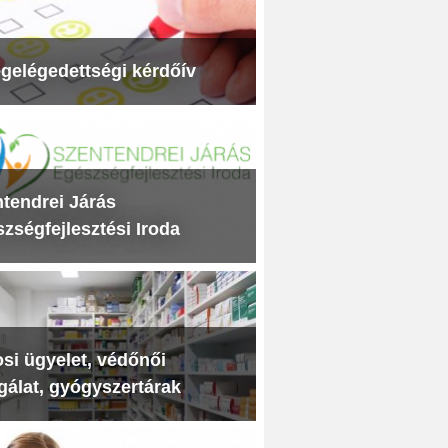
gelégedettségi kérdőív
tendrei Járás
zségfejlesztési Iroda
si ügyelet, védőnői
gálat, gyógyszertárak