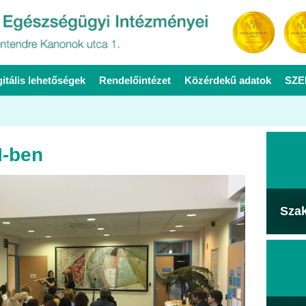
gitális lehetőségek
Rendelőintézet
Közérdekű adatok
SZE
I-ben
Sza