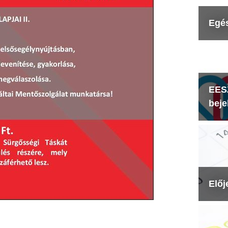
Egé
EESZ
beje
Előj