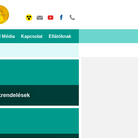
I Média
Kapcsolat
Ellátóknak
krendelések