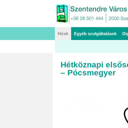
Hírek
Egyéb szolgáltatások
Di
Hétköznapi elsőse
– Pócsmegyer