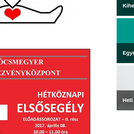
Kihe
Egy
Heti