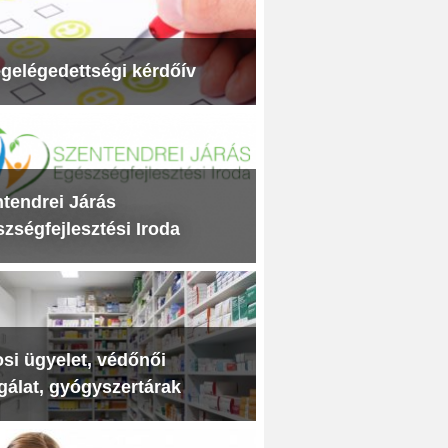
gelégedettségi kérdőív
tendrei Járás
zségfejlesztési Iroda
si ügyelet, védőnői
gálat, gyógyszertárak