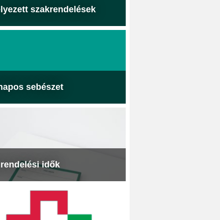
lyezett szakrendelések
napos sebészet
 rendelési idők