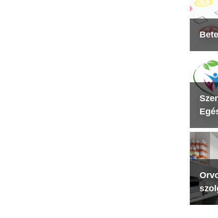
Bete
Szen
Egés
Orvo
szol