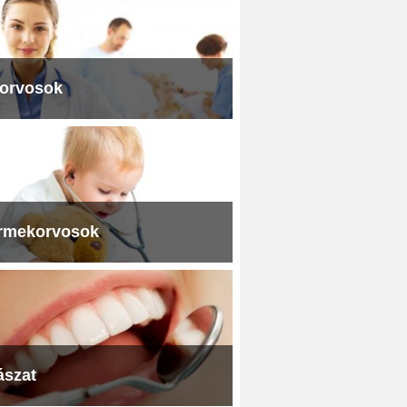
iorvosok
rmekorvosok
ászat