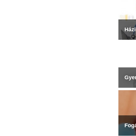
Ház
Gye
Fog