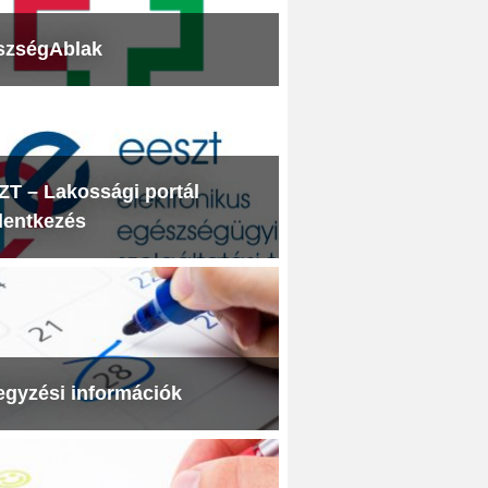
szségAblak
T – Lakossági portál
lentkezés
egyzési információk