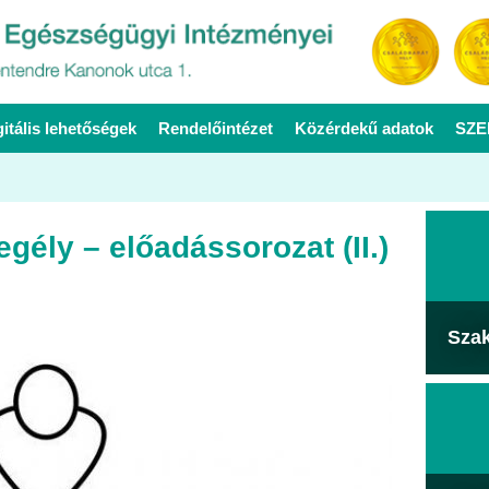
gitális lehetőségek
Rendelőintézet
Közérdekű adatok
SZE
gély – előadássorozat (II.)
Sza