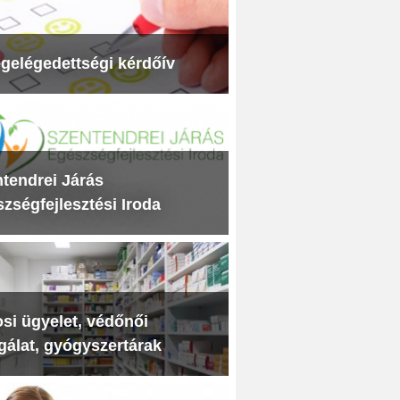
gelégedettségi kérdőív
tendrei Járás
zségfejlesztési Iroda
si ügyelet, védőnői
gálat, gyógyszertárak