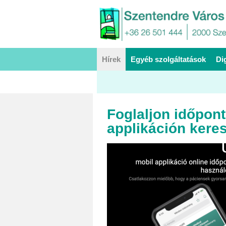
Hírek
Egyéb szolgáltatások
Di
Foglaljon időpont
applikáción keres