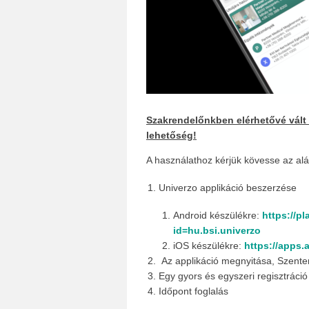
Szakrendelőnkben elérhetővé vált a
lehetőség!
A használathoz kérjük kövesse az al
Univerzo applikáció beszerzése
Android készülékre:
https://p
id=hu.bsi.univerzo
iOS készülékre:
https://apps
Az applikáció megnyitása, Szente
Egy gyors és egyszeri regisztráció
Időpont foglalás