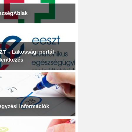
szségAblak
T – Lakossági portál
lentkezés
egyzési információk