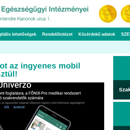
gitális lehetőségek
Rendelőintézet
Közérdekű adatok
SZE
ot az ingyenes mobil
ztül!
Sza