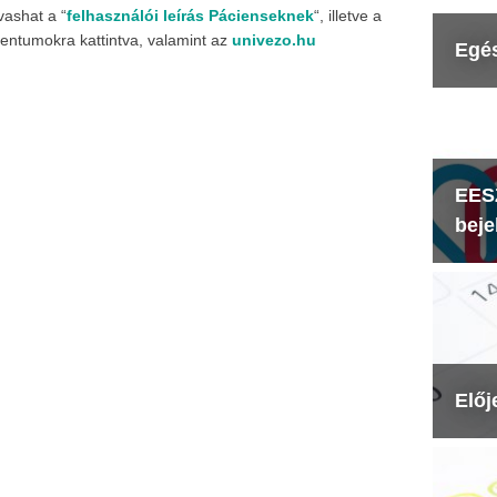
vashat a “
felhasználói leírás Pácienseknek
“, illetve a
entumokra kattintva, valamint az
univezo.hu
Egé
EESZ
beje
Előj