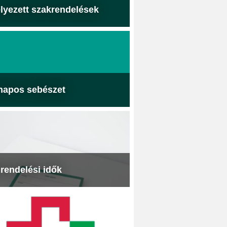
lyezett szakrendelések
napos sebészet
 rendelési idők