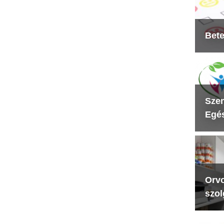
Bete
Szen
Egés
Orvo
szol