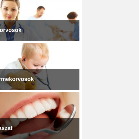
iorvosok
rmekorvosok
ászat