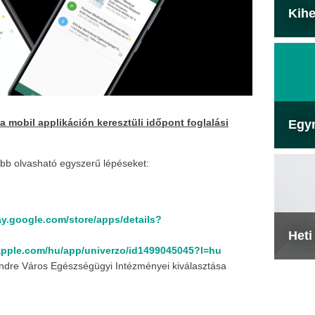
Kihe
 mobil applikáción keresztüli időpont foglalási
Egy
ább olvasható egyszerű lépéseket:
lay.google.com/store/apps/details?
Heti
.apple.com/hu/app/univerzo/id1499045045?l=hu
ndre Város Egészségügyi Intézményei kiválasztása