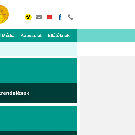
I Média
Kapcsolat
Ellátóknak
krendelések