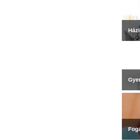
Ház
Gye
Fog