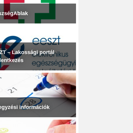
szségAblak
T – Lakossági portál
lentkezés
egyzési információk