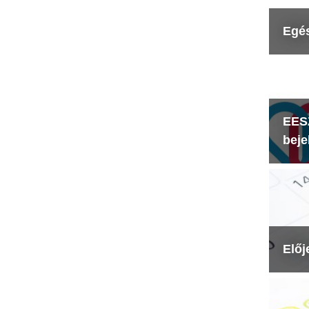
Egé
EESZ
beje
Előj