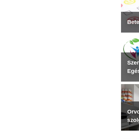
Bete
Szen
Egés
Orvo
szol