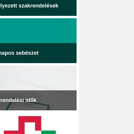
lyezett szakrendelések
napos sebészet
 rendelési idők