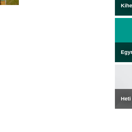
Kihe
Egy
Heti