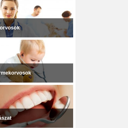
iorvosok
rmekorvosok
ászat