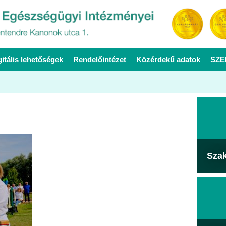
gitális lehetőségek
Rendelőintézet
Közérdekű adatok
SZE
Sza