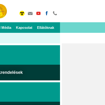
I Média
Kapcsolat
Ellátóknak
krendelések