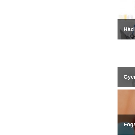
Ház
Gye
Fog