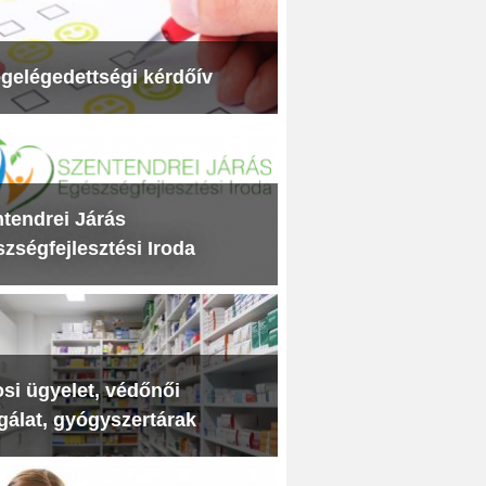
gelégedettségi kérdőív
tendrei Járás
zségfejlesztési Iroda
si ügyelet, védőnői
gálat, gyógyszertárak