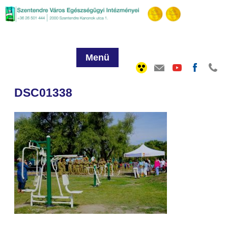
Menü
DSC01338