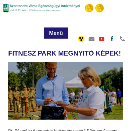
Menü
FITNESZ PARK MEGNYITÓ KÉPEK!
Dr. Pázmány Annamária Intézményvezető Főorvos Asszony,