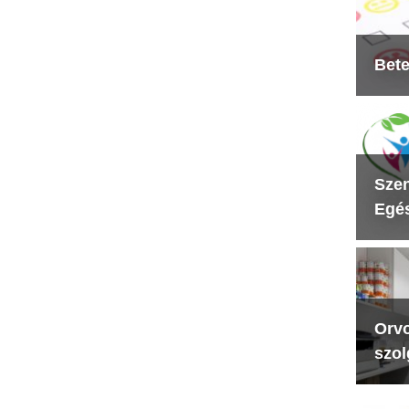
Bete
Szen
Egés
Orvo
szol