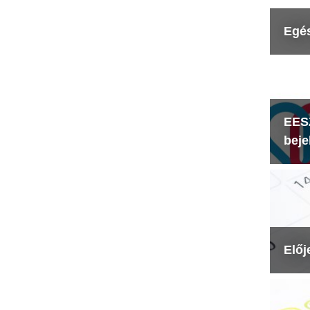
Egé
EESZ
beje
Előj