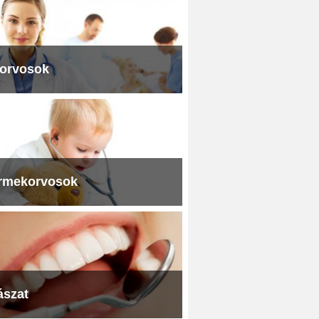
iorvosok
rmekorvosok
ászat