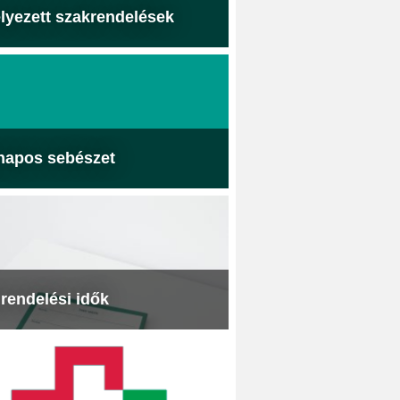
lyezett szakrendelések
napos sebészet
 rendelési idők