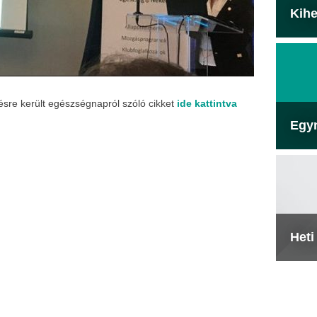
Kihe
re került egészségnapról szóló cikket
ide kattintva
Egy
Heti