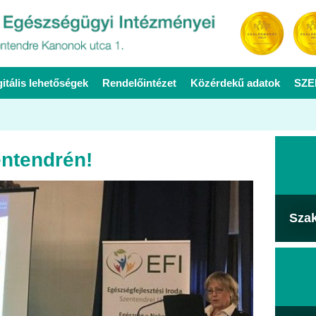
gitális lehetőségek
Rendelőintézet
Közérdekű adatok
SZE
ntendrén!
Sza