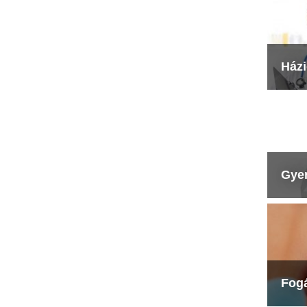
Ház
Gye
Fog