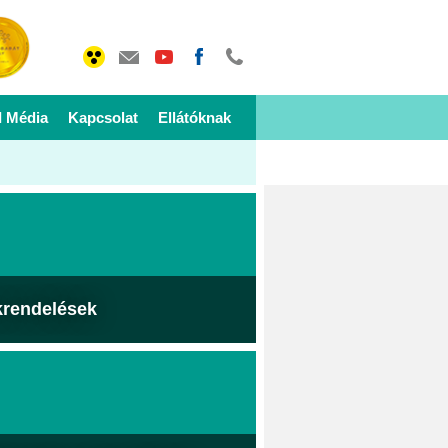
I Média
Kapcsolat
Ellátóknak
krendelések