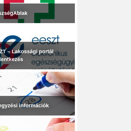
szségAblak
T – Lakossági portál
lentkezés
egyzési információk