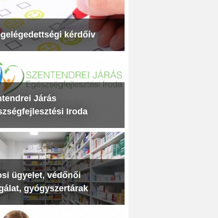
gelégedettségi kérdőív
tendrei Járás
zségfejlesztési Iroda
si ügyelet, védőnői
gálat, gyógyszertárak