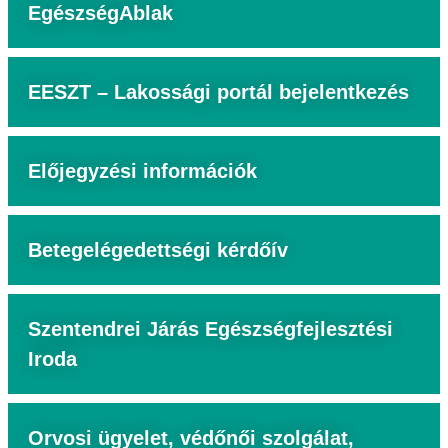
EgészségAblak
EESZT – Lakossági portál bejelentkezés
Előjegyzési információk
Betegelégedettségi kérdőív
Szentendrei Járás Egészségfejlesztési
Iroda
Orvosi ügyelet, védőnői szolgálat,