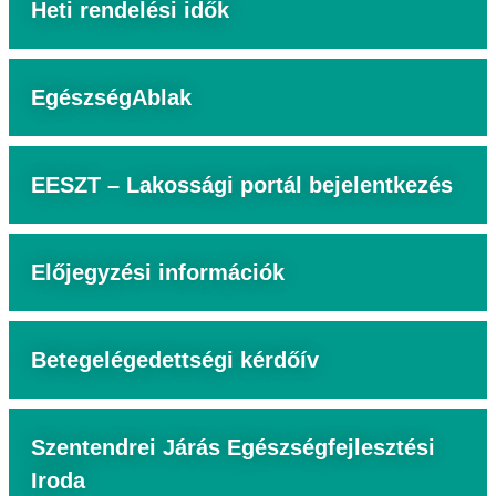
Heti rendelési idők
EgészségAblak
EESZT – Lakossági portál bejelentkezés
Előjegyzési információk
Betegelégedettségi kérdőív
Szentendrei Járás Egészségfejlesztési
Iroda