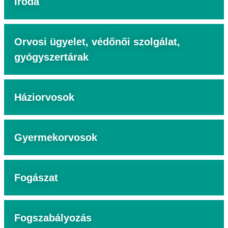
Iroda
Orvosi ügyelet, védőnői szolgálat,
gyógyszertárak
Háziorvosok
Gyermekorvosok
Fogászat
Fogszabályozás