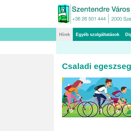
Hírek
Egyéb szolgáltatások
Di
Csaladi egeszseg