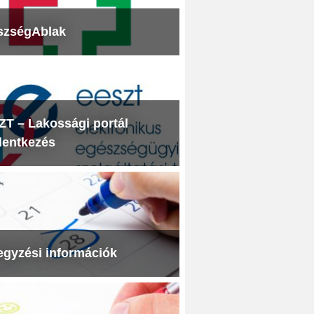
szségAblak
T – Lakossági portál
lentkezés
egyzési információk