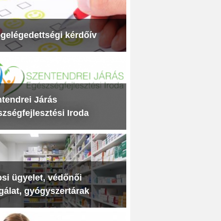
gelégedettségi kérdőív
tendrei Járás
zségfejlesztési Iroda
si ügyelet, védőnői
gálat, gyógyszertárak