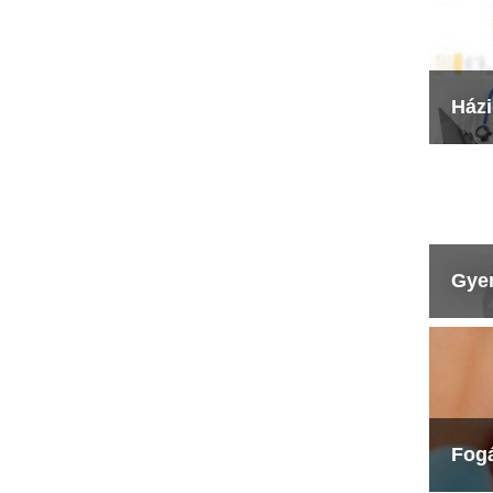
Ház
Gye
Fog