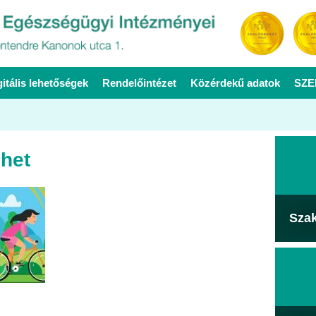
gitális lehetőségek
Rendelőintézet
Közérdekű adatok
SZE
het
Sza