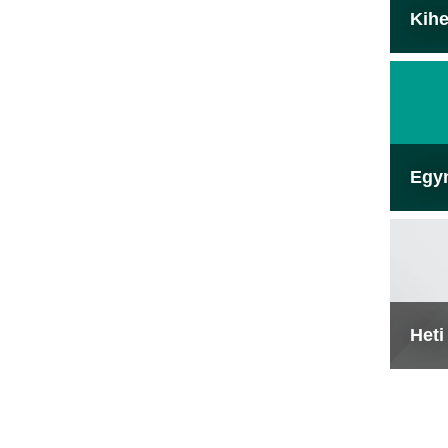
Kihe
Egy
Heti