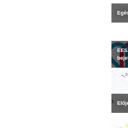
Egé
EESZ
beje
Előj