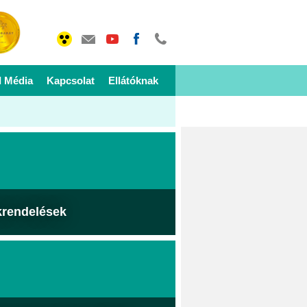
I Média
Kapcsolat
Ellátóknak
krendelések