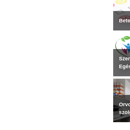
Bete
Szen
Egés
Orvo
szol