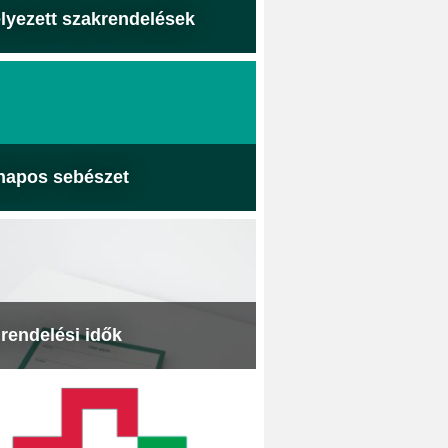
lyezett szakrendelések
napos sebészet
 rendelési idők