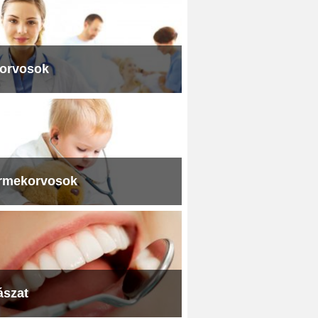
iorvosok
rmekorvosok
ászat