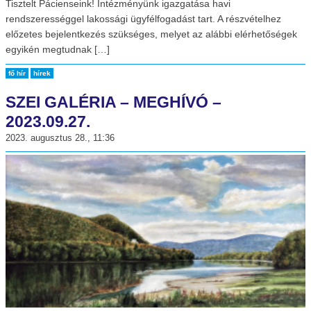
Tisztelt Pácienseink! Intézményünk igazgatása havi
rendszerességgel lakossági ügyfélfogadást tart. A részvételhez
előzetes bejelentkezés szükséges, melyet az alábbi elérhetőségek
egyikén megtudnak […]
fő hír
hírek
SZEI GALÉRIA – MEGHÍVÓ –
2023.09.27.
2023. augusztus 28., 11:36