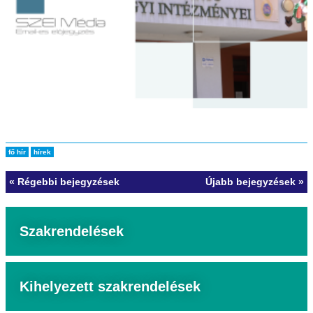
fő hír
hírek
« Régebbi bejegyzések
Újabb bejegyzések »
Szakrendelések
Kihelyezett szakrendelések