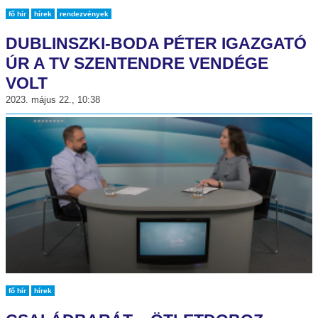
fő hír
hírek
rendezvények
DUBLINSZKI-BODA PÉTER IGAZGATÓ
ÚR A TV SZENTENDRE VENDÉGE
VOLT
2023. május 22., 10:38
fő hír
hírek