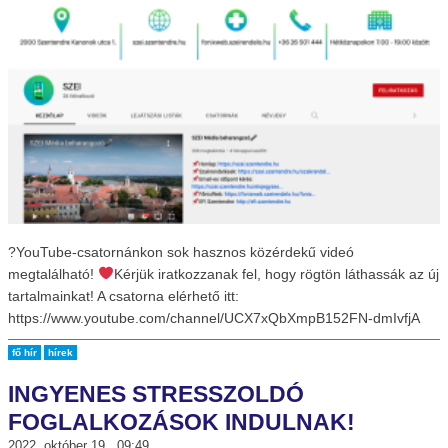
?YouTube-csatornánkon sok hasznos közérdekű videó
megtalálható!
Kérjük iratkozzanak fel, hogy rögtön láthassák az új
tartalmainkat! A csatorna elérhető itt:
https://www.youtube.com/channel/UCX7xQbXmpB152FN-dmIvfjA
fő hír
hírek
INGYENES STRESSZOLDÓ
FOGLALKOZÁSOK INDULNAK!
2022. október 19., 09:49