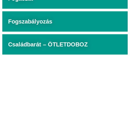
Fogszabályozás
Családbarát – ÖTLETDOBOZ