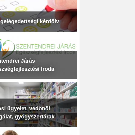
gelégedettségi kérdőív
tendrei Járás
zségfejlesztési Iroda
si ügyelet, védőnői
gálat, gyógyszertárak