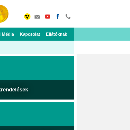
I Média
Kapcsolat
Ellátóknak
krendelések