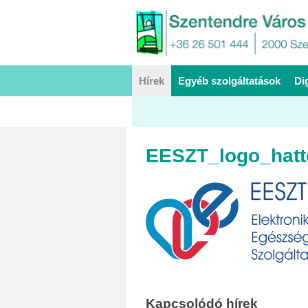
Hírek
Egyéb szolgáltatások
Di
EESZT_logo_hatt
Kapcsolódó hírek