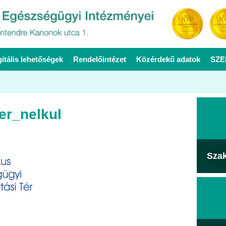
gitális lehetőségek
Rendelőintézet
Közérdekű adatok
SZE
er_nelkul
Sza