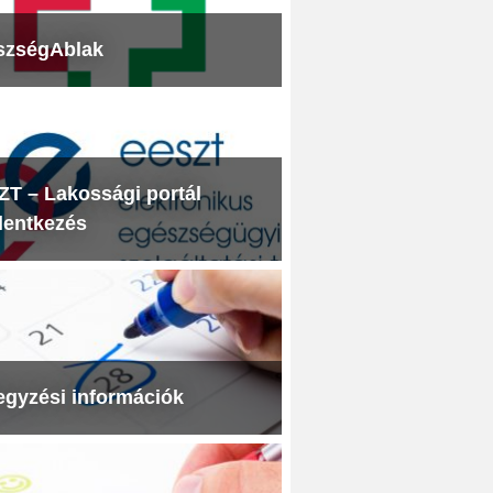
szségAblak
T – Lakossági portál
lentkezés
egyzési információk