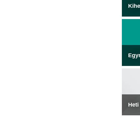
Kihe
Egy
Heti