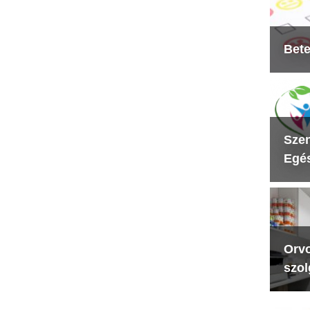
Bete
Szen
Egés
Orvo
szol