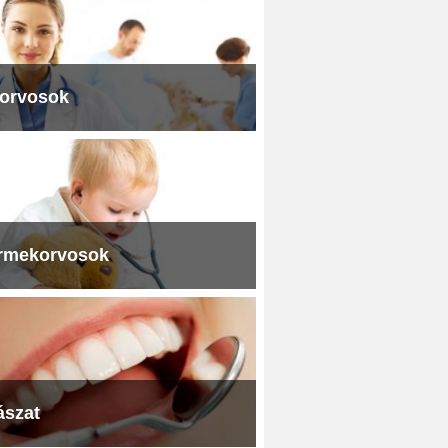
iorvosok
rmekorvosok
ászat