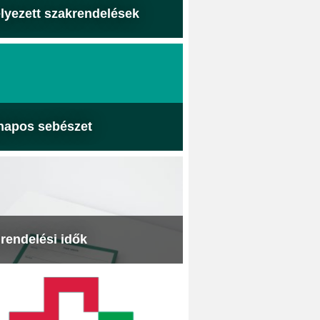
lyezett szakrendelések
napos sebészet
 rendelési idők