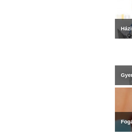
Ház
Gye
Fog