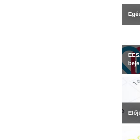
Egé
EESZ
beje
Előj