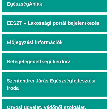
EgészségAblak
EESZT – Lakossági portál bejelentkezés
Előjegyzési információk
Betegelégedettségi kérdőív
Szentendrei Járás Egészségfejlesztési
Iroda
Orvosi ügyelet, védőnői szolgálat,