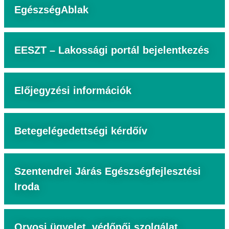
EgészségAblak
EESZT – Lakossági portál bejelentkezés
Előjegyzési információk
Betegelégedettségi kérdőív
Szentendrei Járás Egészségfejlesztési
Iroda
Orvosi ügyelet, védőnői szolgálat,