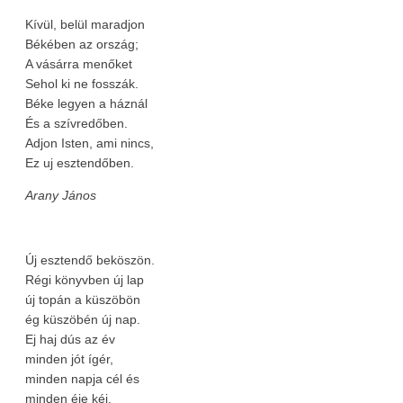
Kívül, belül maradjon
Békében az ország;
A vásárra menőket
Sehol ki ne fosszák.
Béke legyen a háznál
És a szívredőben.
Adjon Isten, ami nincs,
Ez uj esztendőben.
Arany János
Új esztendő beköszön.
Régi könyvben új lap
új topán a küszöbön
ég küszöbén új nap.
Ej haj dús az év
minden jót ígér,
minden napja cél és
minden éje kéj.