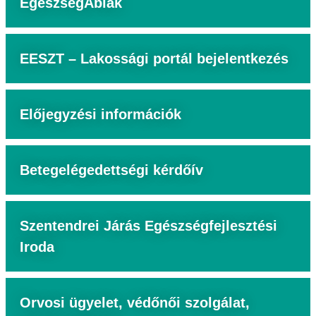
EgészségAblak
EESZT – Lakossági portál bejelentkezés
Előjegyzési információk
Betegelégedettségi kérdőív
Szentendrei Járás Egészségfejlesztési
Iroda
Orvosi ügyelet, védőnői szolgálat,