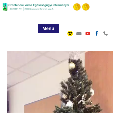
Menü
Videólejátszó