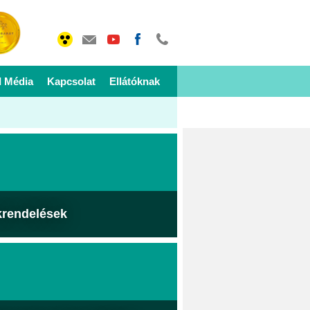
I Média
Kapcsolat
Ellátóknak
krendelések