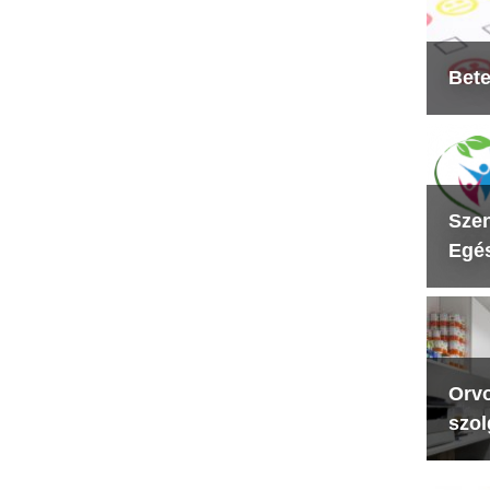
Bete
Szen
Egés
Orvo
szol