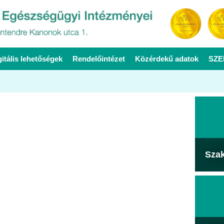
gitális lehetőségek
Rendelőintézet
Közérdekű adatok
SZE
Sza