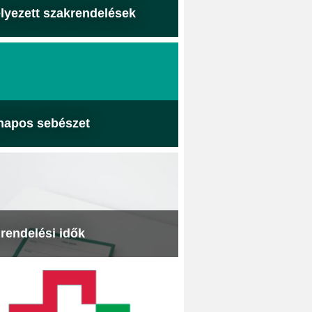
lyezett szakrendelések
napos sebészet
 rendelési idők