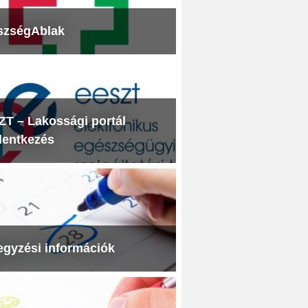
szségAblak
T – Lakossági portál
lentkezés
egyzési információk