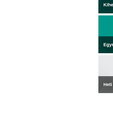
Kihe
Egy
Heti