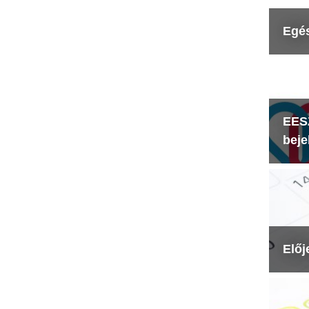
Egé
EESZ
beje
Előj