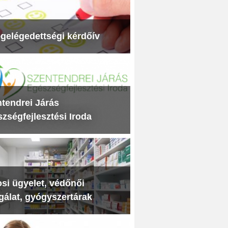
gelégedettségi kérdőív
tendrei Járás
zségfejlesztési Iroda
si ügyelet, védőnői
gálat, gyógyszertárak