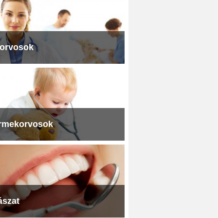
iorvosok
rmekorvosok
ászat