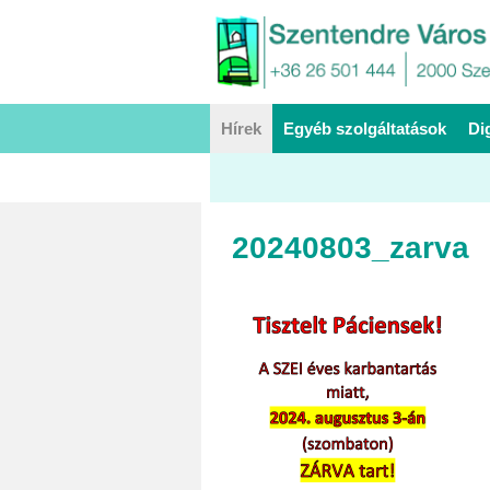
Hírek
Egyéb szolgáltatások
Di
20240803_zarva